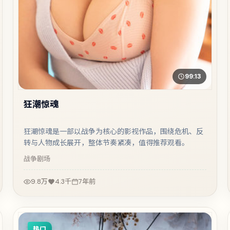
99:13
狂潮惊魂
狂潮惊魂是一部以战争为核心的影视作品，围绕危机、反
转与人物成长展开，整体节奏紧凑，值得推荐观看。
战争
剧场
9.8万
4.3千
7年前
热门