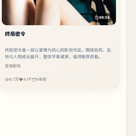
99:36
终局密令
终局密令是一部以爱情为核心的影视作品，围绕危机、反
转与人物成长展开，整体节奏紧凑，值得推荐观看。
爱情
剧场
9.7万
4.1千
6年前