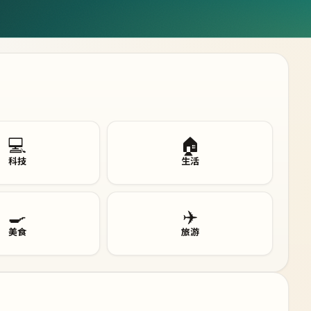
💻
🏠
科技
生活
🍳
✈️
美食
旅游