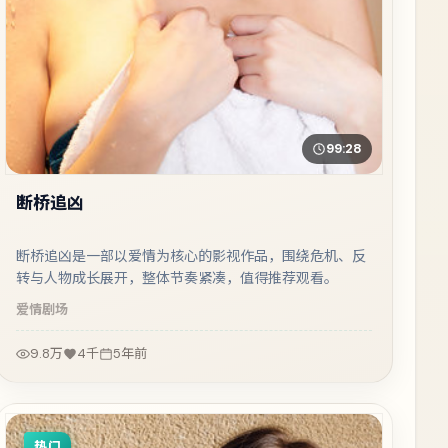
99:28
断桥追凶
断桥追凶是一部以爱情为核心的影视作品，围绕危机、反
转与人物成长展开，整体节奏紧凑，值得推荐观看。
爱情
剧场
9.8万
4千
5年前
热门