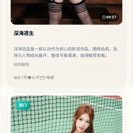
99:37
深海逃生
深海逃生是一部以动作为核心的影视作品，围绕危机、反
转与人物成长展开，整体节奏紧凑，值得推荐观看。
动作
剧场
9.7万
4.1千
7年前
热门