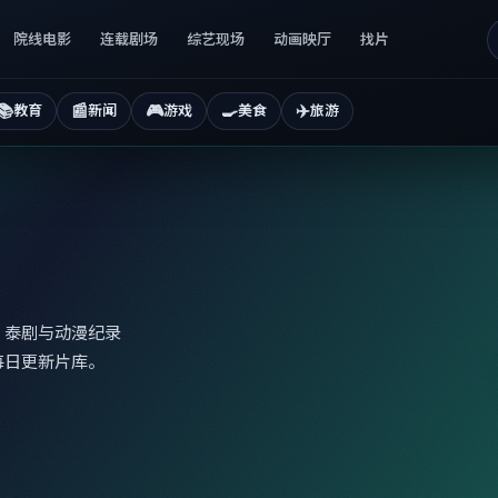
院线电影
连载剧场
综艺现场
动画映厅
找片
📚
📰
🎮
🍳
✈️
教育
新闻
游戏
美食
旅游
、泰剧与动漫纪录
每日更新片库。