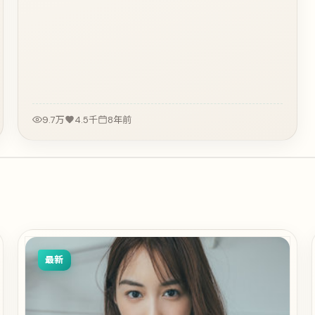
9.7万
4.5千
8年前
最新