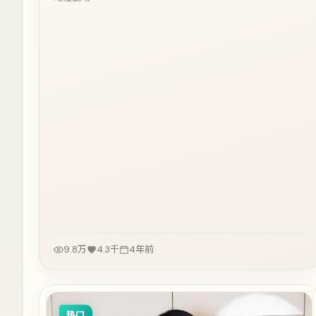
9.8万
4.3千
4年前
热门