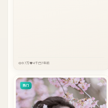
9.7万
4千
7年前
热门